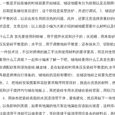
，一般是开始装修的时候就要开始铺设。铺设地暖有分为前期以及后期两
。后期是装修结束后进行，这个阶段是装壁挂炉，并进行调试。3、铺设
不平整的话，以后会发生局部没热的问题。此外，还要注意选择质量好的
舒适度。文章总结：以上就是小编为大家介绍的铺地暖需要什么材料以及
什么工具 首先要使用到铁锹，用于搅拌水泥和沙子的；水泥桶，用来装
来压实瓷砖平整度的；水平仪，用于调整地砖平整度；还有抹灰刀、
件技术活，不仅对师傅的施工手法和使用材料的要求要高，而且对使用
要用什么工具呢？一起和小编来了解一下吧。铺地砖要用什么工具首先要使
水调配砂浆和浸泡瓷砖;橡皮锤，是在贴瓷砖时用来压实瓷砖平整度的;水
具都是师傅自行准备的。铺地砖的流程有哪些1、在铺设地砖之前要先把
水。2、把地砖安装图案和花纹要求顺序阿里排好，挑选出劣质的材料，然
泥和沙子搅拌均匀铺在地板上，再把瓷砖专用水泥铺在瓷砖背面，用刮刀
。4、用抹布把瓷砖表面的水泥渍清理干净，避免硬化，然后再贴下一块
，以免影响到美观，如果有地漏的地方靠近地漏处应该贴出坡度，这样排水
垃圾清理干净就可以做美缝了，等到美缝干燥清理用完多余的材料后，再