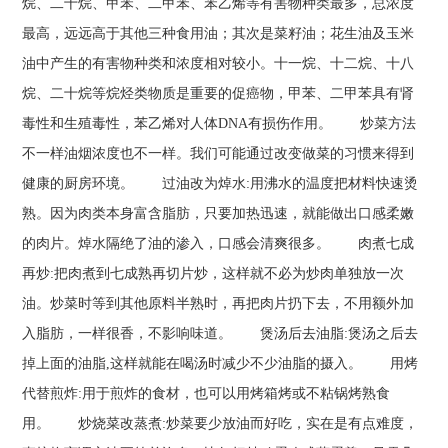
烷、二十烷、甲苯、二甲苯、苯乙烯等有害物种类最多，总浓度
最高，远远高于其他三种食用油；其次是菜籽油；花生油及玉米
油中产生的有害物种类和浓度相对较小。十一烷、十二烷、十八
烷、二十烷等烷烃类物质是重要的促癌物，甲苯、二甲苯具有肾
毒性和生殖毒性，苯乙烯对人体DNA有损伤作用。 炒菜方法
不一样油烟浓度也不一样。我们可能通过改变做菜的习惯来得到
健康的厨房环境。 过油改为焯水:用沸水的温度把材料快速烫
熟。因为肉类本身富含脂肪，只要加热迅速，就能做出口感柔嫩
的肉片。焯水隔绝了油的渗入，口感会清爽很多。 肉煮七成
再炒:把肉煮到七成熟再切片炒，这样就不必为炒肉单独放一次
油。炒菜时等到其他原料半熟时，再把肉片扔下去，不用额外加
入脂肪，一样很香，不影响味道。 煲汤后去油脂:煲汤之后去
掉上面的油脂,这样就能在喝汤时减少不少油脂的摄入。 用烤
代替煎炸:用于煎炸的食材，也可以用烤箱烤或不粘锅烤熟食
用。 炒烧菜改蒸煮:炒菜要少放油而好吃，实在是有点难度，